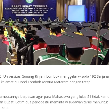
0, Universitas Gunung Rinjani Lombok menggelar wisuda 192 Sarjana
nuh khidmat di Hotel Lombok Astoria Mataram dengan tetap
sambutannya berpesan agar para Mahasiswa yang lulus S1 tidak kem
tan Bupati Lotim dua periode itu meminta wisudawan terus menuntut
 saja.