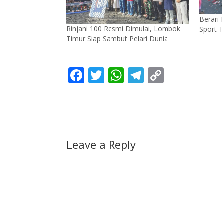
Berari
Rinjani 100 Resmi Dimulai, Lombok
Sport 
Timur Siap Sambut Pelari Dunia
F
T
W
T
C
ac
w
h
el
o
e
itt
at
e
p
b
er
s
gr
y
o
A
a
Li
Leave a Reply
o
p
m
n
k
p
k