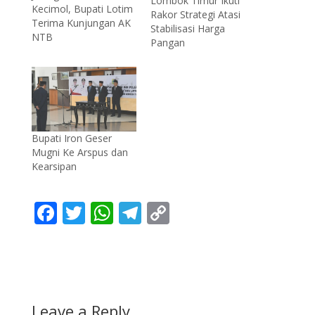
Lombok Timur Ikuti
Kecimol, Bupati Lotim
Rakor Strategi Atasi
Terima Kunjungan AK
Stabilisasi Harga
NTB
Pangan
Bupati Iron Geser
Mugni Ke Arspus dan
Kearsipan
F
T
W
T
C
ac
w
h
el
o
e
itt
at
e
p
b
er
s
gr
y
o
A
a
Li
Leave a Reply