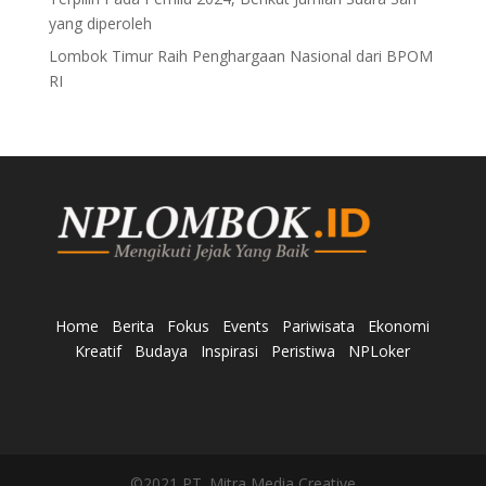
yang diperoleh
Lombok Timur Raih Penghargaan Nasional dari BPOM
RI
Home
Berita
Fokus
Events
Pariwisata
Ekonomi
Kreatif
Budaya
Inspirasi
Peristiwa
NPLoker
©2021 PT. Mitra Media Creative