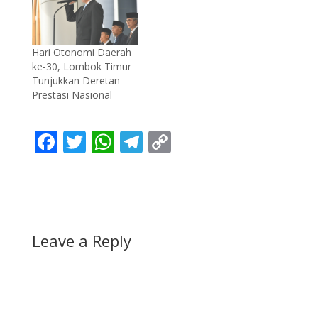
Hari Otonomi Daerah
ke-30, Lombok Timur
Tunjukkan Deretan
Prestasi Nasional
F
T
W
T
C
ac
w
h
el
o
e
itt
at
e
p
b
er
s
gr
y
o
A
a
Li
Leave a Reply
o
p
m
n
k
p
k