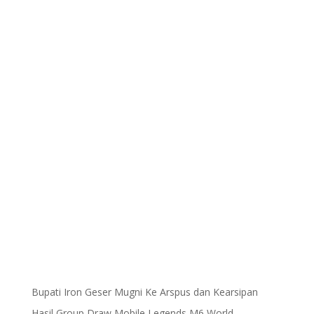
Bupati Iron Geser Mugni Ke Arspus dan Kearsipan
Hasil Group Draw Mobile Legends M6 World