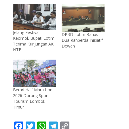
Jelang Festival
DPRD Lotim Bahas
Kecimol, Bupati Lotim
Dua Ranperda Inisiatif
Terima Kunjungan AK
Dewan
NTB
Berari Half Marathon
2026 Dorong Sport
Tourism Lombok
Timur
F
T
W
T
C