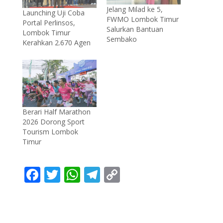
Jelang Milad ke 5,
Launching Uji Coba
FWMO Lombok Timur
Portal Perlinsos,
Salurkan Bantuan
Lombok Timur
Sembako
Kerahkan 2.670 Agen
Berari Half Marathon
2026 Dorong Sport
Tourism Lombok
Timur
F
T
W
T
C
ac
w
h
el
o
e
itt
at
e
p
b
er
s
gr
y