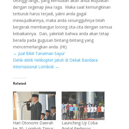
setinggi langit, yang kemudian akan anda wujudkan
dengan segenap jiwa raga. Maka saat kemungkinan
terburuk harus terjadi, yakni anda gagal
mewujudkannya, maka anda sesungguhnya telah
bergerak membangun lorong cita-cita dengan semua
kebaikannya. Dan, yakinlah bahwa anda akan tetap
berada pada gugusan bintang-bintang yang
mencemerlangkan anda. (Ht)
←
Jual Bibit Tanaman Sayur
Detik-detik Helikopter Jatuh di Dekat Bandara
Internasional Lombok
→
Related
Launching Uji Coba
Hari Otonomi Daerah
Portal Perlinsos,
ke-30, Lombok Timur