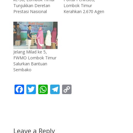
Lombok Timur
Tunjukkan Deretan
Kerahkan 2.670 Agen
Prestasi Nasional
Jelang Milad ke 5,
FWMO Lombok Timur
Salurkan Bantuan
Sembako
F
T
W
T
C
ac
w
h
el
o
e
itt
at
e
p
b
er
s
gr
y
o
A
a
Li
Leave a Reply