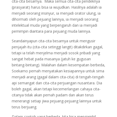
cita-cita besarnya. Maka semua cita-cita pendeknya
(prasyarat) harus bisa ia wujudkan. Hasilnya adalah ia
menjadi seorang insinyur, ia menjadi orator ulung, ia
dihormati oleh pejuang lainnya, ia menjadi seorang
intelektual muda yang berpengaruh dan ia menjadi
pemimpin diantara para pejuang muda lainnya.
Seandainyapun cita-cita besarnya untuk mengusir
penjajah itu (cita-cita setinggi langit) ditakdirkan gagal,
tetapi ia telah menjelma menjadi sosok pribadi yang
sangat hebat pada masanya (jatuh ke gugusan
bintang-bintang). Malahan dalam kesempatan berbeda,
Soekarno pernah menyatakan kesiapannya untuk sirna
menjadi arang (gagal dalam cita-cita) di tengah-tengah
api semangat dan cita-cita perjuangan nusantara. Dia
boleh gagal, akan tetapi kecemerlangan cahaya cita-
citanya tidak akan pernah padam dan akan terus
menerangi setiap jiwa pejuang-pejuang lainnya untuk
terus berjuang.
Dalam contoh yang berbeda, kita bisa mengambil