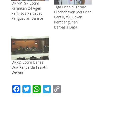
DPMPTSP Lotim
Tiga Desa di Terara
Kerahkan 24 Agen
Dicanangkan Jadi Desa
Perlinsos Percepat
Cantik, Wujudkan
Pengusulan Bansos
Pembangunan
Berbasis Data
DPRD Lotim Bahas
Dua Ranperda Inisiatif
Dewan
F
T
W
T
C
ac
w
h
el
o
e
itt
at
e
p