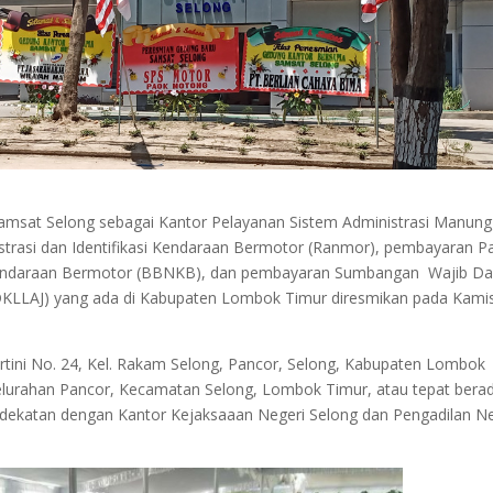
amsat Selong sebagai Kantor Pelayanan Sistem Administrasi Manung
strasi dan Identifikasi Kendaraan Bermotor (Ranmor), pembayaran P
Kendaraan Bermotor (BBNKB), dan pembayaran Sumbangan Wajib D
WDKLLAJ) yang ada di Kabupaten Lombok Timur diresmikan pada Kamis
rtini No. 24, Kel. Rakam Selong, Pancor, Selong, Kabupaten Lombok
 Kelurahan Pancor, Kecamatan Selong, Lombok Timur, atau tepat berad
rdekatan dengan Kantor Kejaksaaan Negeri Selong dan Pengadilan Ne