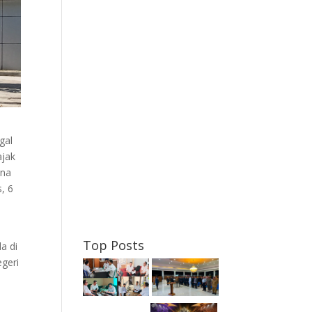
gal
ajak
ana
, 6
Top Posts
a di
geri