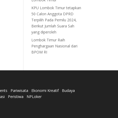
KPU Lombok Timur tetapkan
50 Calon Anggota DPRD
Terpilih Pada Pemilu 2024,
Berikut Jumlah Suara Sah
yang diperoleh
Lombok Timur Raih
Penghargaan Nasional dari
BPOM RI
ents
Pariwisata
Ekonomi Kreatif
Budaya
rasi
Peristiwa
NPLoker