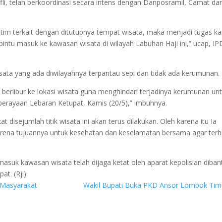
fli, telah berkoordinasi secara intens dengan Danposramil, Camat da
Lotim terkait dengan ditutupnya tempat wisata, maka menjadi tugas k
ntu masuk ke kawasan wisata di wilayah Labuhan Haji ini,” ucap, I
sata yang ada diwilayahnya terpantau sepi dan tidak ada kerumunan.
erlibur ke lokasi wisata guna menghindari terjadinya kerumunan un
 perayaan Lebaran Ketupat, Kamis (20/5),” imbuhnya.
disejumlah titik wisata ini akan terus dilakukan. Oleh karena itu Ia
arena tujuannya untuk kesehatan dan keselamatan bersama agar terh
asuk kawasan wisata telah dijaga ketat oleh aparat kepolisian diban
t. (Rji)
 Masyarakat
Wakil Bupati Buka PKD Ansor Lombok Ti