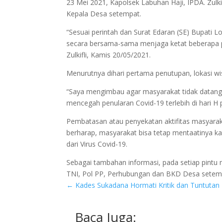
23 Mei 2021, Kapolsek Labuhan Haji, IPDA. Zulki
Kepala Desa setempat.
“Sesuai perintah dan Surat Edaran (SE) Bupati 
secara bersama-sama menjaga ketat beberapa pi
Zulkifli, Kamis 20/05/2021.
Menurutnya dihari pertama penutupan, lokasi wi
“Saya mengimbau agar masyarakat tidak datang b
mencegah penularan Covid-19 terlebih di hari H
Pembatasan atau penyekatan aktifitas masyarakat 
berharap, masyarakat bisa tetap mentaatinya k
dari Virus Covid-19.
Sebagai tambahan informasi, pada setiap pintu m
TNI, Pol PP, Perhubungan dan BKD Desa setempa
←
Kades Sukadana Hormati Kritik dan Tuntutan
Baca Juga: