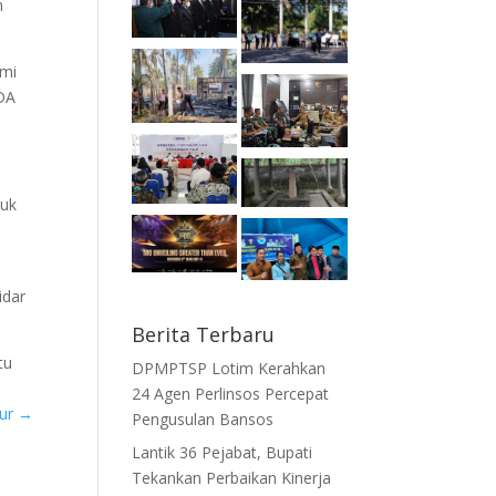
n
ami
PDA
tuk
idar
Berita Terbaru
tu
DPMPTSP Lotim Kerahkan
24 Agen Perlinsos Percepat
mur
→
Pengusulan Bansos
Lantik 36 Pejabat, Bupati
Tekankan Perbaikan Kinerja