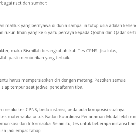
rbagai riset dan sumber:
an mahluk yang bernyawa di dunia sampai ia tutup usia adalah kehen
an rukun Iman yang ke 6 yaitu percaya kepada Qodha dan Qadar sert
er, maka Bismillah berangkatlah ikuti Tes CPNS. Jika lulus,
 Allah pasti memberikan yang terbaik.
 tentu harus mempersiapkan diri dengan matang. Pastikan semua
 siap tempur saat jadwal pendaftaran tiba.
melalui tes CPNS, beda instansi, beda pula komposisi soalnya.
, tes matematika untuk Badan Koordinasi Penanaman Modal lebih ru
unikasi dan Informatika. Selain itu, tes untuk beberapa instansi ha
isa jadi empat tahap.