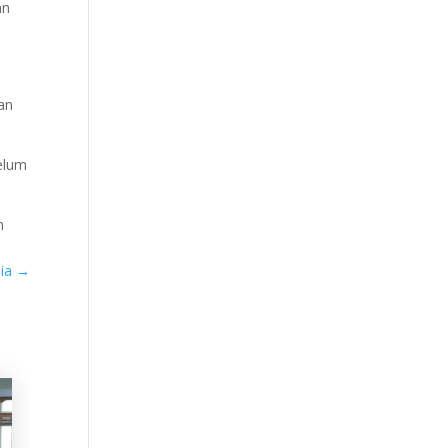
an
an
elum
n
lia
→