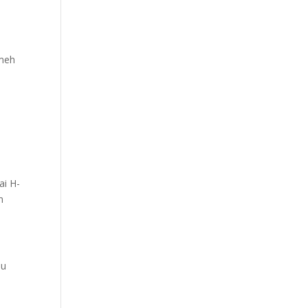
emeh
ai H-
n
mu