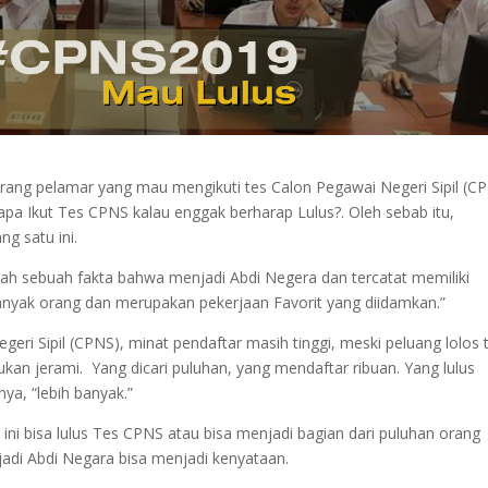
eorang pelamar yang mau mengikuti tes Calon Pegawai Negeri Sipil (C
at apa Ikut Tes CPNS kalau enggak berharap Lulus?. Oleh sebab itu,
g satu ini.
alah sebuah fakta bahwa menjadi Abdi Negera dan tercatat memiliki
anyak orang dan merupakan pekerjaan Favorit yang diidamkan.”
eri Sipil (CPNS), minat pendaftar masih tinggi, meski peluang lolos 
an jerami. Yang dicari puluhan, yang mendaftar ribuan. Yang lulus
nya, “lebih banyak.”
ini bisa lulus Tes CPNS atau bisa menjadi bagian dari puluhan orang
adi Abdi Negara bisa menjadi kenyataan.