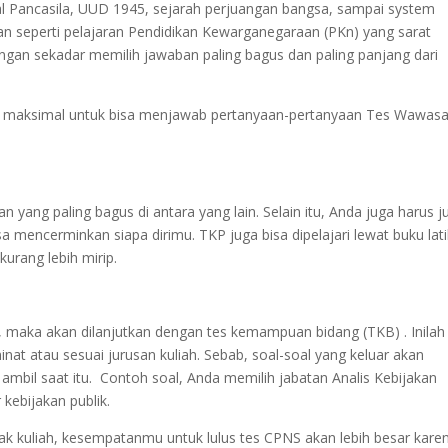
l Pancasila, UUD 1945, sejarah perjuangan bangsa, sampai system
n seperti pelajaran Pendidikan Kewarganegaraan (PKn) yang sarat
engan sekadar memilih jawaban paling bagus dan paling panjang dari
 maksimal untuk bisa menjawab pertanyaan-pertanyaan Tes Wawas
yang paling bagus di antara yang lain. Selain itu, Anda juga harus ju
mencerminkan siapa dirimu. TKP juga bisa dipelajari lewat buku lat
urang lebih mirip.
D, maka akan dilanjutkan dengan tes kemampuan bidang (TKB) . Inilah
nat atau sesuai jurusan kuliah. Sebab, soal-soal yang keluar akan
ambil saat itu. Contoh soal, Anda memilih jabatan Analis Kebijakan
kebijakan publik.
ak kuliah, kesempatanmu untuk lulus tes CPNS akan lebih besar kare