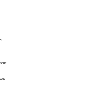
mi
eric
akan