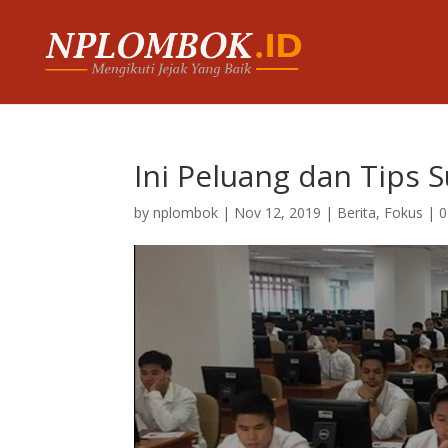
Ini Peluang dan Tips 
by
nplombok
|
Nov 12, 2019
|
Berita
,
Fokus
|
0