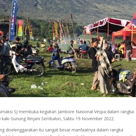
umaksi SJ membuka kegiatan Jambore Nasional Vespa dalam rangka
i kaki Gunung Rinjani Sembalun, Sabtu 19 November 2022.
ng diselenggarakan itu sangat besar manfaatnya dalam rangka