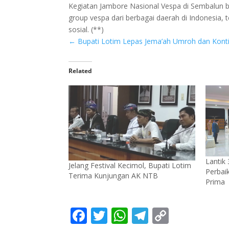
Kegiatan Jambore Nasional Vespa di Sembalun 
group vespa dari berbagai daerah di Indonesia
sosial.‎ (**)
←
Bupati Lotim Lepas Jema’ah Umroh dan Kon
Related
Lantik
Jelang Festival Kecimol, Bupati Lotim
Perbai
Terima Kunjungan AK NTB
Prima
F
T
W
T
C