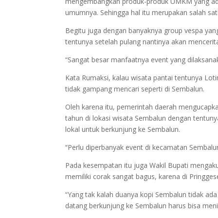
mengembangkan produk-produk UMKM yang ada d
umumnya. Sehingga hal itu merupakan salah sa
Begitu juga ‎dengan banyaknya group vespa yang
tentunya setelah pulang nantinya akan mencerita
“Sangat besar manfaatnya event yang dilaksanak
Kata Rumaksi, kalau wisata pantai tentunya Lot
tidak gampang mencari seperti di Sembalun.
Oleh karena itu, pemerintah daerah mengucapka
tahun di lokasi wisata Sembalun dengan tent
lokal untuk berkunjung ke Sembalun.
“Perlu diperbanyak event di kecamatan Sembalu
Pada kesempatan itu juga Wakil Bupati mengaku
memiliki corak sangat bagus, karena di Pringges
“Yang tak kalah duanya kopi Sembalun tidak ad
datang berkunjung ke Sembalun harus bisa meni