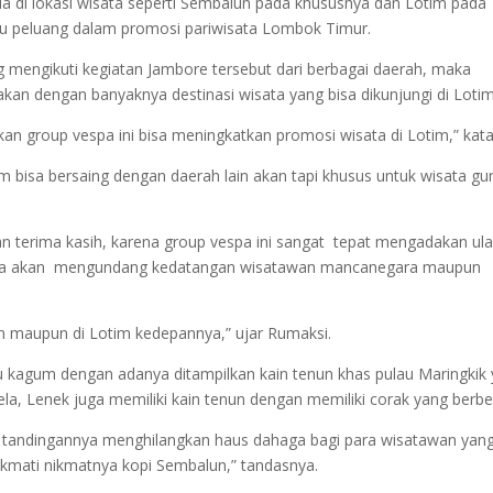
i lokasi wisata seperti Sembalun pada khususnya dan Lotim pada
tu peluang dalam promosi pariwisata Lombok Timur.
 mengikuti kegiatan Jambore tersebut dari berbagai daerah, maka
kan dengan banyaknya destinasi wisata yang bisa dikunjungi di Lotim
an group vespa ini bisa meningkatkan promosi wisata di Lotim,” kat
im bisa bersaing dengan daerah lain akan tapi khusus untuk wisata g
n terima kasih, karena group vespa ini sangat tepat mengadakan ul
unya akan mengundang kedatangan wisatawan mancanegara maupun
n maupun di Lotim kedepannya,” ujar Rumaksi.
 kagum dengan adanya ditampilkan kain tenun khas pulau Maringkik
ela, Lenek juga memiliki kain tenun dengan memiliki corak yang berbe
a tandingannya menghilangkan haus dahaga bagi para wisatawan yan
kmati nikmatnya kopi Sembalun,” tandasnya.