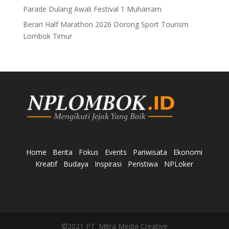
Parade Dulang Awali Festival 1 Muharram
Berari Half Marathon 2026 Dorong Sport Tourism
Lombok Timur
Home
Berita
Fokus
Events
Pariwisata
Ekonomi
Kreatif
Budaya
Inspirasi
Peristiwa
NPLoker
©2021 PT. Mitra Media Creative