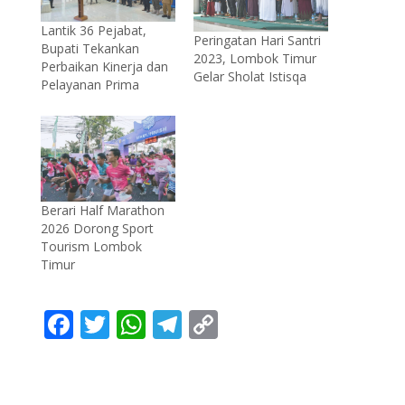
Lantik 36 Pejabat,
Peringatan Hari Santri
Bupati Tekankan
2023, Lombok Timur
Perbaikan Kinerja dan
Gelar Sholat Istisqa
Pelayanan Prima
Berari Half Marathon
2026 Dorong Sport
Tourism Lombok
Timur
F
T
W
T
C
ac
w
h
el
o
e
itt
at
e
p