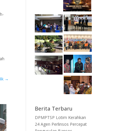
h-
lah
lik
→
Berita Terbaru
DPMPTSP Lotim Kerahkan
24 Agen Perlinsos Percepat
Pengusulan Bansos