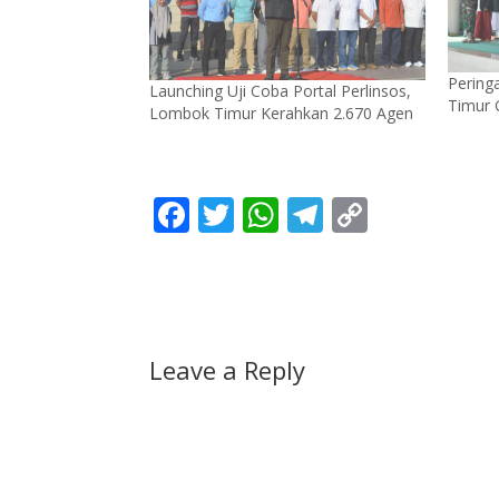
Pering
Launching Uji Coba Portal Perlinsos,
Timur G
Lombok Timur Kerahkan 2.670 Agen
F
T
W
T
C
ac
w
h
el
o
e
itt
at
e
p
b
er
s
gr
y
o
A
a
Li
Leave a Reply
o
p
m
n
k
p
k