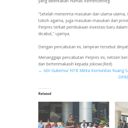
yang diberitakan Humas Kemensetneg.
“Setelah menerima masukan dari ulama-ulama, 
tokoh agama, juga masukan-masukan dari provin
Perpres terkait pembukaan investasi baru dala
dicabut,” ujarnya.
Dengan pencabutan ini, lampiran tersebut dinyata
Menanggapi pencabutan Perpres ini, netizen be
dan berterimakasih kepada Jokowi.(Red)
←
Istri Gubernur NTB Minta Komunitas Ruang S
DPRD
Related