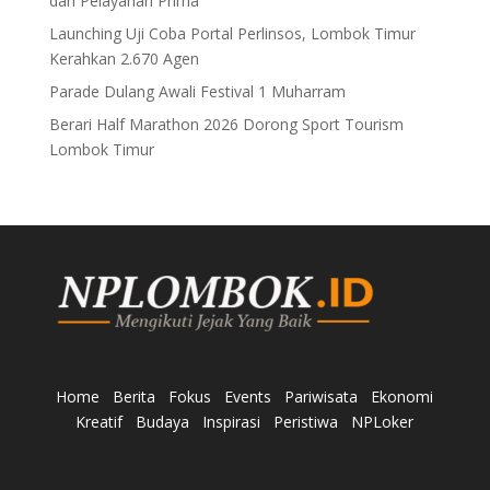
dan Pelayanan Prima
Launching Uji Coba Portal Perlinsos, Lombok Timur
Kerahkan 2.670 Agen
Parade Dulang Awali Festival 1 Muharram
Berari Half Marathon 2026 Dorong Sport Tourism
Lombok Timur
Home
Berita
Fokus
Events
Pariwisata
Ekonomi
Kreatif
Budaya
Inspirasi
Peristiwa
NPLoker