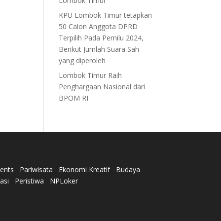
Lombok Timur
KPU Lombok Timur tetapkan
50 Calon Anggota DPRD
Terpilih Pada Pemilu 2024,
Berikut Jumlah Suara Sah
yang diperoleh
Lombok Timur Raih
Penghargaan Nasional dari
BPOM RI
ents
Pariwisata
Ekonomi Kreatif
Budaya
rasi
Peristiwa
NPLoker