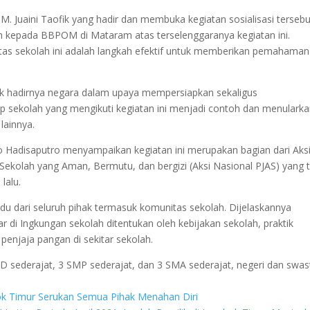
 Juaini Taofik yang hadir dan membuka kegiatan sosialisasi tersebu
kepada BBPOM di Mataram atas terselenggaranya kegiatan ini.
as sekolah ini adalah langkah efektif untuk memberikan pemahaman
uk hadirnya negara dalam upaya mempersiapkan sekaligus
 sekolah yang mengikuti kegiatan ini menjadi contoh dan menulark
lainnya.
Hadisaputro menyampaikan kegiatan ini merupakan bagian dari Aks
ekolah yang Aman, Bermutu, dan bergizi (Aksi Nasional PJAS) yang t
lalu.
padu dari seluruh pihak termasuk komunitas sekolah. Dijelaskannya
di Ingkungan sekolah ditentukan oleh kebijakan sekolah, praktik
enjaja pangan di sekitar sekolah.
 3 SD sederajat, 3 SMP sederajat, dan 3 SMA sederajat, negeri dan swas
k Timur Serukan Semua Pihak Menahan Diri