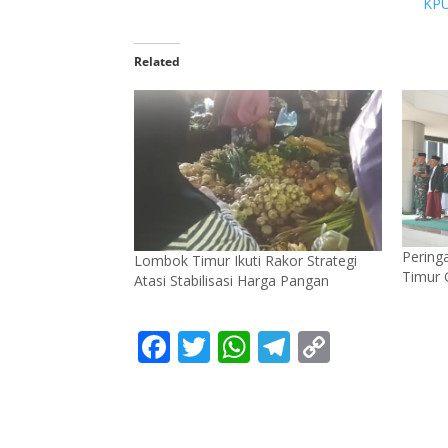
KPU
Related
Pering
Lombok Timur Ikuti Rakor Strategi
Timur G
Atasi Stabilisasi Harga Pangan
F
T
W
T
C
ac
w
h
el
o
e
itt
at
e
p
b
er
s
gr
y