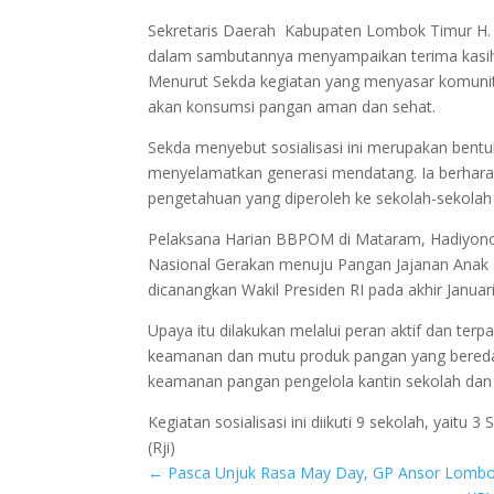
Sekretaris Daerah Kabupaten Lombok Timur H. M.
dalam sambutannya menyampaikan terima kasih 
Menurut Sekda kegiatan yang menyasar komunit
akan konsumsi pangan aman dan sehat.
Sekda menyebut sosialisasi ini merupakan bent
menyelamatkan generasi mendatang. Ia berharap
pengetahuan yang diperoleh ke sekolah-sekolah 
Pelaksana Harian BBPOM di Mataram, Hadiyono 
Nasional Gerakan menuju Pangan Jajanan Anak S
dicanangkan Wakil Presiden RI pada akhir Januari 
Upaya itu dilakukan melalui peran aktif dan ter
keamanan dan mutu produk pangan yang beredar 
keamanan pangan pengelola kantin sekolah dan p
Kegiatan sosialisasi ini diikuti 9 sekolah, yaitu
(Rji)
←
Pasca Unjuk Rasa May Day, GP Ansor Lombo