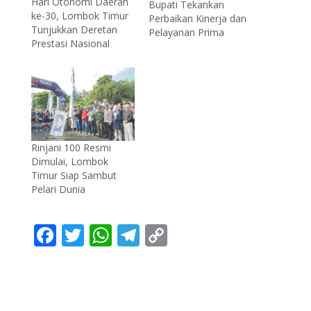
Hari Otonomi Daerah
Bupati Tekankan
ke-30, Lombok Timur
Perbaikan Kinerja dan
Tunjukkan Deretan
Pelayanan Prima
Prestasi Nasional
Rinjani 100 Resmi
Dimulai, Lombok
Timur Siap Sambut
Pelari Dunia
F
T
W
T
C
ac
w
h
el
o
e
itt
at
e
p
b
er
s
gr
y