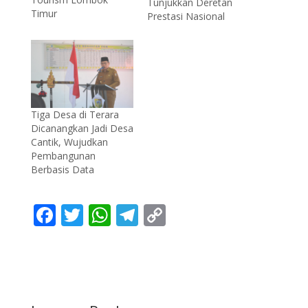
Tunjukkan Deretan
Timur
Prestasi Nasional
Tiga Desa di Terara
Dicanangkan Jadi Desa
Cantik, Wujudkan
Pembangunan
Berbasis Data
F
T
W
T
C
ac
w
h
el
o
e
itt
at
e
p
b
er
s
gr
y
o
A
a
Li