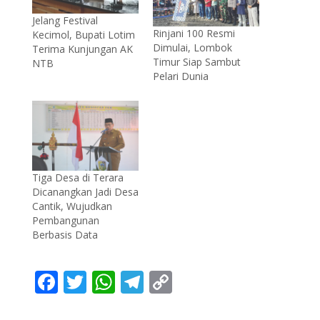
Jelang Festival
Rinjani 100 Resmi
Kecimol, Bupati Lotim
Dimulai, Lombok
Terima Kunjungan AK
Timur Siap Sambut
NTB
Pelari Dunia
Tiga Desa di Terara
Dicanangkan Jadi Desa
Cantik, Wujudkan
Pembangunan
Berbasis Data
F
T
W
T
C
ac
w
h
el
o