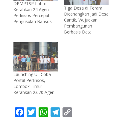
DPMPTSP Lotim
Tiga Desa di Terara
Kerahkan 24 Agen
Dicanangkan Jadi Desa
Perlinsos Percepat
Cantik, Wujudkan
Pengusulan Bansos
Pembangunan
Berbasis Data
Launching Uji Coba
Portal Perlinsos,
Lombok Timur
Kerahkan 2.670 Agen
F
T
W
T
C
ac
w
h
el
o
e
itt
at
e
p