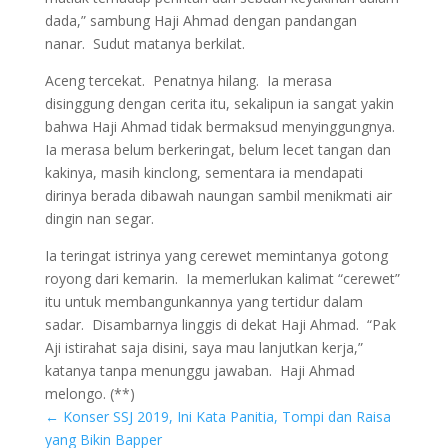
dada,” sambung Haji Ahmad dengan pandangan
nanar. Sudut matanya berkilat.
Aceng tercekat. Penatnya hilang. Ia merasa
disinggung dengan cerita itu, sekalipun ia sangat yakin
bahwa Haji Ahmad tidak bermaksud menyinggungnya.
Ia merasa belum berkeringat, belum lecet tangan dan
kakinya, masih kinclong, sementara ia mendapati
dirinya berada dibawah naungan sambil menikmati air
dingin nan segar.
Ia teringat istrinya yang cerewet memintanya gotong
royong dari kemarin. Ia memerlukan kalimat “cerewet”
itu untuk membangunkannya yang tertidur dalam
sadar. Disambarnya linggis di dekat Haji Ahmad. “Pak
Aji istirahat saja disini, saya mau lanjutkan kerja,”
katanya tanpa menunggu jawaban. Haji Ahmad
melongo. (**)
←
Konser SSJ 2019, Ini Kata Panitia, Tompi dan Raisa
yang Bikin Bapper