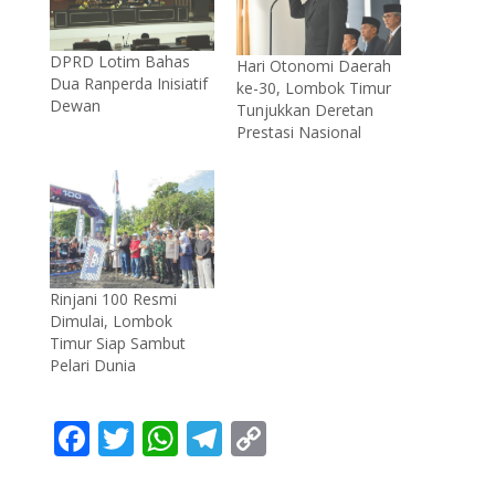
DPRD Lotim Bahas
Hari Otonomi Daerah
Dua Ranperda Inisiatif
ke-30, Lombok Timur
Dewan
Tunjukkan Deretan
Prestasi Nasional
Rinjani 100 Resmi
Dimulai, Lombok
Timur Siap Sambut
Pelari Dunia
F
T
W
T
C
ac
w
h
el
o