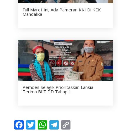
Full Maret Ini, Ada Pameran KKI Di KEK
Mandalika
Pemdes Selagik Prioritaskan Lansia
Terima BLT DD Tahap 1
F
T
W
T
C